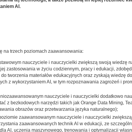
aniem AI.
ię na trzech poziomach zaawansowania:
stawowym nauczyciele i nauczycielki zwiększą swoją wiedzę
 jej zastosowania w życiu codziennym, pracy i edukacji, zdobędą
do tworzenia materiałów edukacyjnych oraz zyskają wiedzę do
ch z wykorzystaniem AI, w tym rozpoznawania zagrożeń i pr
dniozaawansowanym nauczyciele i nauczycielki dodatkowo nauc
stać z bezkodowych narzędzi takich jak Orange Data Mining, Te
wania obrazów oraz przetwarzania języka naturalnego);
 poziomie zaawansowanym nauczyciele i nauczycielki zwiększą
orzystania zaawansowanych technik AI w edukacji, ze szczeg
dla AI, uczenia maszynowego, trenowania i optymalizacji własn