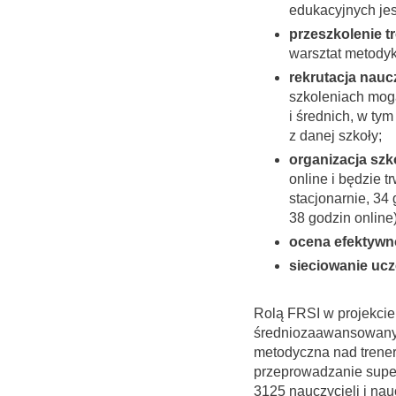
edukacyjnych jest
przeszkolenie t
warsztat metodyk
rekrutacja naucz
szkoleniach mogą
i średnich, w ty
z danej szkoły;
organizacja szko
online i będzie 
stacjonarnie, 34
38 godzin online
ocena efektywn
sieciowanie ucz
Rolą FRSI w projekcie
średniozaawansowanym
metodyczna nad trener
przeprowadzanie super
3125 nauczycieli i na