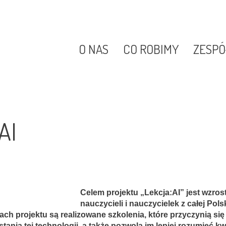
O NAS
CO ROBIMY
ZESPÓ
AI
Celem projektu „Lekcja:AI” jest wzros
nauczycieli i nauczycielek z całej Po
ach projektu są realizowane szkolenia, które przyczynią się
tania tej technologii, a także pozwolą im lepiej rozumieć k