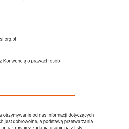
i.org.pl
w z Konwencją o prawach osób
a otrzymywanie od nas informacji dotyczących
ch jest dobrowolne, a podstawą przetwarzania
 jak również żądania usunięcia z listy