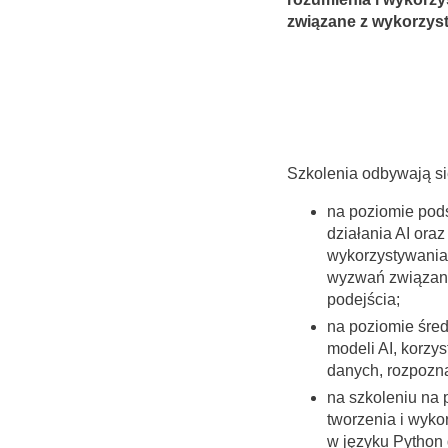
związane z wykorzyst
Szkolenia odbywają s
na poziomie pod
działania AI oraz
wykorzystywania 
wyzwań związany
podejścia;
na poziomie śre
modeli AI, korzy
danych, rozpozna
na szkoleniu na
tworzenia i wyk
w języku Python 