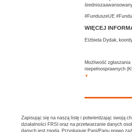
średniozaawansowanym 
#FunduszeUE #Fundu
WIĘCEJ INFORMA
Elżbieta Dydak, koordy
Możliwość zgłaszania 
niepełnosprawnych (
Zapisując się na naszą listę i potwierdzając swoją
działalności FRSI oraz na przetwarzanie danych oso
danych jest zgoda. Przysługuje Pani/Panu prawo za