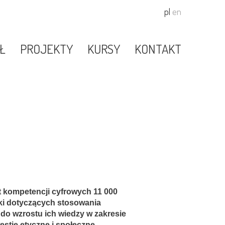
pl
en
Ł
PROJEKTY
KURSY
KONTAKT
t kompetencji cyfrowych 11 000
lski dotyczących stosowania
 do wzrostu ich wiedzy w zakresie
westie etyczne i społeczne