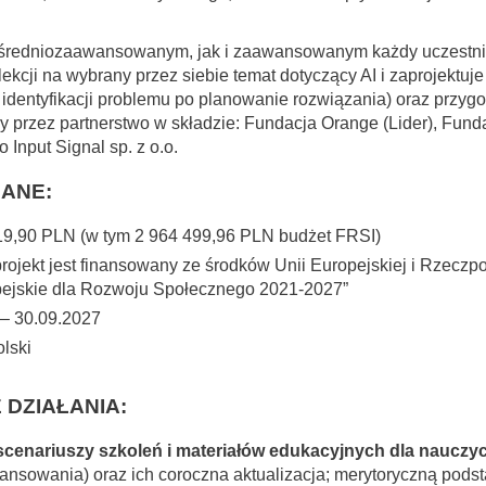
średniozaawansowanym, jak i zaawansowanym każdy uczestnik 
lekcji na wybrany przez siebie temat dotyczący AI i zaprojektuje
identyfikacji problemu po planowanie rozwiązania) oraz przygot
ny przez partnerstwo w składzie:
Fundacja Orange
(Lider),
Fund
o Input Signal sp. z o.o.
ANE:
19,90 PLN (w tym 2 964 499,96 PLN budżet FRSI)
projekt jest finansowany ze środków Unii Europejskiej i Rzeczp
ejskie dla Rozwoju Społecznego 2021-2027”
 – 30.09.2027
olski
 DZIAŁANIA:
cenariuszy szkoleń i materiałów edukacyjnych dla nauczyci
sowania) oraz ich coroczna aktualizacja; merytoryczną podst