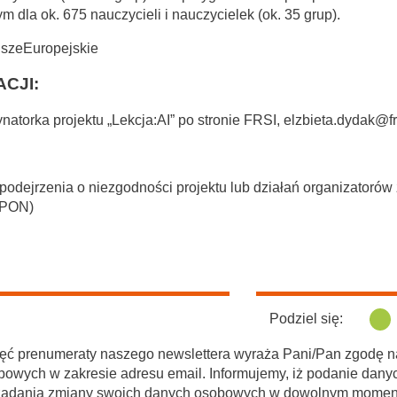
dla ok. 675 nauczycieli i nauczycielek (ok. 35 grup).
szeEuropejskie
CJI:
natorka projektu „Lekcja:AI” po stronie FRSI,
elzbieta.dydak@frs
podejrzenia o niezgodności projektu lub działań organizatoró
KPON)
Podziel się:
 chęć prenumeraty naszego newslettera wyraża Pani/Pan zgodę n
bowych w zakresie adresu email. Informujemy, iż podanie dany
żądania zmiany swoich danych osobowych w dowolnym momencie