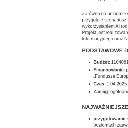
Zarówno na poziomie 
przygotuje scenariusz 
wykorzystaniem AI (od 
Projekt jest realizowa
Informacyjnego
oraz
N
PODSTAWOWE D
Budżet
: 110408
Finansowanie
: 
„Fundusze Europ
Czas
: 1.04.2025
Zasięg
: ogólnop
NAJWAŻNIEJSZE
przygotowanie s
poziomach zaawan