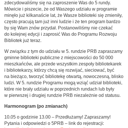
zdecydowaliśmy się na zaproszenie Was do 5 rundy.
Mówicie i piszecie, że od Waszego udziału w programie
minęło już kilkanaście lat, że Wasze biblioteki się zmieniły,
często pracują tam już inni ludzie i że ten program bardzo
by się Wam znów przydał. Postanowiliśmy nie czekać
do kolejnej edycji i zaprosić Was do Programu Rozwoju
Bibliotek już teraz.
W związku z tym do udziału w 5. rundzie PRB zapraszamy
gminne biblioteki publiczne z miejscowości do 50 000
mieszkańców, ale przede wszystkim zespoły bibliotekarek
i bibliotekarzy, którzy chcą się rozwijać, sieciować, być
na bieżąco, tworzyć bibliotekę otwartą, nowoczesną, blisko
ludzi. W 5. rundzie Programu mogą wziąć udział biblioteki,
które nie brały udziału w poprzednich rundach lub były
w pierwszej i drugiej rundzie PRB niezależnie od statusu.
Harmonogram (po zmianach)
10.05 o godzinie 13.00 – Przedłużamy! Zapraszamy!
Pytania i odpowiedzi o 5PRB – link do rejestracji: