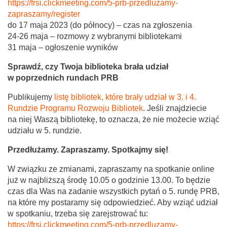
https://frsi.clickmeeting.com/5-prb-przedluzamy-
zapraszamy/register
do 17 maja 2023 (do północy) – czas na zgłoszenia
24-26 maja – rozmowy z wybranymi bibliotekami
31 maja – ogłoszenie wyników
Sprawdź, czy Twoja biblioteka brała udział
w poprzednich rundach PRB
Publikujemy
listę bibliotek, które brały udział w 3. i 4.
Rundzie Programu Rozwoju Bibliotek
. Jeśli znajdziecie
na niej Waszą bibliotekę, to oznacza, że nie możecie wziąć
udziału w 5. rundzie.
Przedłużamy. Zapraszamy. Spotkajmy się!
W związku ze zmianami, zapraszamy na spotkanie online
już w najbliższą środę 10.05 o godzinie 13.00. To będzie
czas dla Was na zadanie wszystkich pytań o 5. rundę PRB,
na które my postaramy się odpowiedzieć. Aby wziąć udział
w spotkaniu, trzeba się zarejstrować tu:
https://frsi.clickmeeting.com/5-prb-przedluzamy-