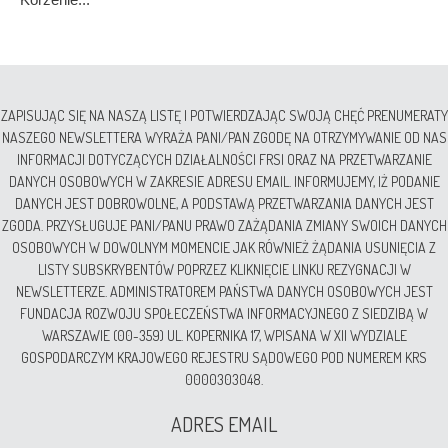
ZAPISUJĄC SIĘ NA NASZĄ LISTĘ I POTWIERDZAJĄC SWOJĄ CHĘĆ PRENUMERATY
NASZEGO NEWSLETTERA WYRAŻA PANI/PAN ZGODĘ NA OTRZYMYWANIE OD NAS
INFORMACJI DOTYCZĄCYCH DZIAŁALNOŚCI FRSI ORAZ NA PRZETWARZANIE
DANYCH OSOBOWYCH W ZAKRESIE ADRESU EMAIL. INFORMUJEMY, IŻ PODANIE
DANYCH JEST DOBROWOLNE, A PODSTAWĄ PRZETWARZANIA DANYCH JEST
ZGODA. PRZYSŁUGUJE PANI/PANU PRAWO ZAŻĄDANIA ZMIANY SWOICH DANYCH
OSOBOWYCH W DOWOLNYM MOMENCIE JAK RÓWNIEŻ ŻĄDANIA USUNIĘCIA Z
LISTY SUBSKRYBENTÓW POPRZEZ KLIKNIĘCIE LINKU REZYGNACJI W
NEWSLETTERZE. ADMINISTRATOREM PAŃSTWA DANYCH OSOBOWYCH JEST
FUNDACJA ROZWOJU SPOŁECZEŃSTWA INFORMACYJNEGO Z SIEDZIBĄ W
WARSZAWIE (00-359) UL. KOPERNIKA 17, WPISANA W XII WYDZIALE
GOSPODARCZYM KRAJOWEGO REJESTRU SĄDOWEGO POD NUMEREM KRS
0000303048.
ADRES EMAIL