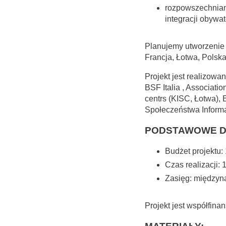
rozpowszechnian
integracji obywa
Planujemy utworzenie ok
Francja, Łotwa, Polsk
Projekt jest realizowan
BSF Italia , Associatio
centrs (KISC, Łotwa),
Społeczeństwa Informa
PODSTAWOWE D
Budżet projektu
Czas realizacji:
Zasięg: między
Projekt jest współfina