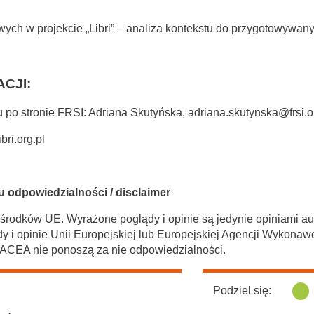
ych w projekcie „Libri”
– analiza kontekstu do przygotowywanych
CJI:
u po stronie FRSI: Adriana Skutyńska,
adriana.skutynska@frsi.o
bri.org.pl
u odpowiedzialności / disclaimer
rodków UE. Wyrażone poglądy i opinie są jedynie opiniami aut
y i opinie Unii Europejskiej lub Europejskiej Agencji Wykonawc
ACEA nie ponoszą za nie odpowiedzialności.
Podziel się: