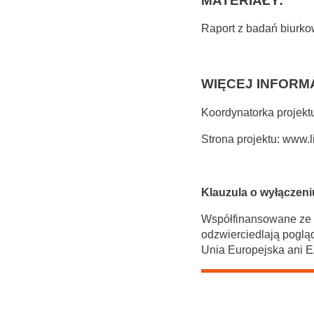
MATERIAŁY:
Raport z badań biurkow
WIĘCEJ INFORMA
Koordynatorka projekt
Strona projektu:
www.li
Klauzula o wyłączeni
Współfinansowane ze ś
odzwierciedlają pogląd
Unia Europejska ani E