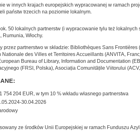
ie w innych krajach europejskich wypracowanej w ramach proje
teli państw trzecich na poziomie lokalnym.
. 50 lokalnych partnerstw (i wypracowanie tylu też lokalnych str
a, Rumunia, Włochy.
y przez partnerstwo w składzie: Bibliothèques Sans Frontières (B
n Nationale des Villes et Territoires Accueillants (ANVITA, Franc
 European Bureau of Library, Information and Documentation (
cyjnego (FRSI, Polska), Asociația Comunitățile Viitorului (ACV
ANE:
: 1 754 204 EUR, w tym 10 % wkładu własnego partnerstwa
 1.05.2024-30.04.2026
narodowy
nsowany ze środków Unii Europejskiej w ramach Funduszu Azylu,